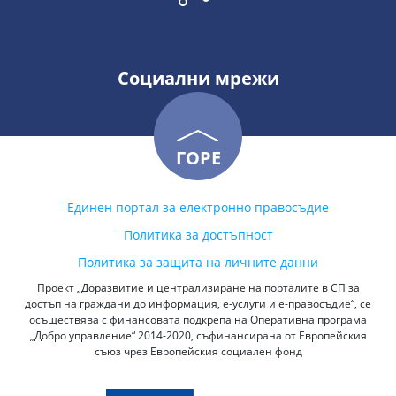
Социални мрежи
ГОРЕ
Единен портал за електронно правосъдие
Политика за достъпност
Политика за защита на личните данни
Проект „Доразвитие и централизиране на порталите в СП за
достъп на граждани до информация, е-услуги и е-правосъдие“, се
осъществява с финансовата подкрепа на Оперативна програма
„Добро управление“ 2014-2020, съфинансирана от Европейския
съюз чрез Европейския социален фонд